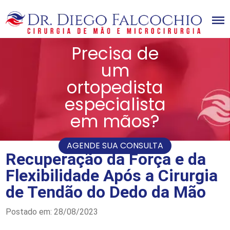
Precisa de
Home
Dr Diego Falcochio
um
Cirurgião da mão
ortopedista
Doenças
Cirurgias
especialista
Videos
Novidades
em mãos?
Blog
Contato
Matérias
Artigos Científicos
AGENDE SUA CONSULTA
Recuperação da Força e da
Flexibilidade Após a Cirurgia
de Tendão do Dedo da Mão
Postado em: 28/08/2023