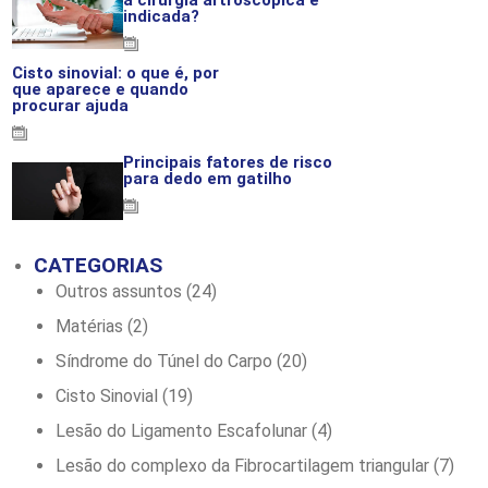
indicada?
13-03-2026
Cisto sinovial: o que é, por
que aparece e quando
procurar ajuda
06-03-2026
Principais fatores de risco
para dedo em gatilho
02-03-2026
CATEGORIAS
Outros assuntos
(24)
Matérias
(2)
Síndrome do Túnel do Carpo
(20)
Cisto Sinovial
(19)
Lesão do Ligamento Escafolunar
(4)
Lesão do complexo da Fibrocartilagem triangular
(7)