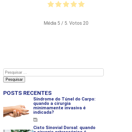
Média
5
/ 5. Votos
20
POSTS RECENTES
Síndrome do Túnel do Carpo:
quando a cirurgia
minimamente invasiva é
indicada?
19-03-2026
Cisto Sinovial Dorsal: quando
a cirurgia artroscópica é