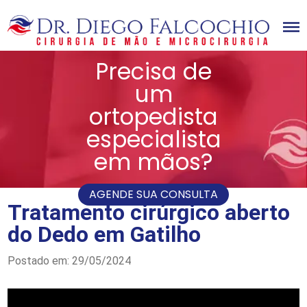
Precisa de
Home
Dr Diego Falcochio
um
Cirurgião da mão
ortopedista
Doenças
Cirurgias
especialista
Videos
Novidades
em mãos?
Blog
Contato
Matérias
Artigos Científicos
AGENDE SUA CONSULTA
Tratamento cirúrgico aberto
do Dedo em Gatilho
Postado em: 29/05/2024