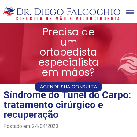
Precisa de
Home
Dr Diego Falcochio
um
Cirurgião da mão
ortopedista
Doenças
Cirurgias
especialista
Videos
Novidades
em mãos?
Blog
Contato
Matérias
Artigos Científicos
AGENDE SUA CONSULTA
Síndrome do Túnel do Carpo:
tratamento cirúrgico e
recuperação
Postado em: 24/04/2023