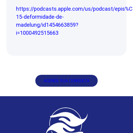
https://podcasts.apple.com/us/podcast/epis%
15-deformidade-de-
madelung/id1454663859?
i=1000492515663
AGENDE SUA CONSULTA