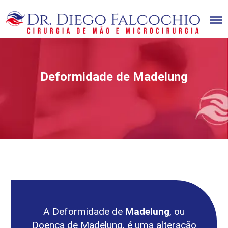
Home
Dr Diego Falcochio
Cirurgião da mão
Deformidade de Madelung
Doenças
Cirurgias
Videos
Novidades
Blog
Contato
Matérias
Artigos Científicos
A Deformidade de
Madelung
, ou
Doença de Madelung, é uma alteração