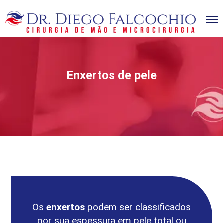
Home
Dr Diego Falcochio
Cirurgião da mão
Enxertos de pele
Doenças
Cirurgias
Videos
Novidades
Blog
Contato
Matérias
Artigos Científicos
Os
enxertos
podem ser classificados
por sua espessura em pele total ou